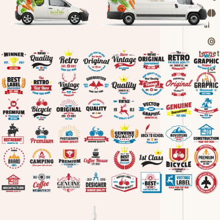
ai
target
kpi